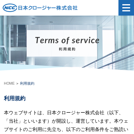
t
o
g
g
l
e
n
a
v
i
g
a
t
i
o
n
HOME
＞
利用規約
利用規約
本ウェブサイトは、日本クロージャー株式会社（以下、
「当社」といいます）が開設し、運営しています。本ウェ
ブサイトのご利用に先立ち、以下のご利用条件をご熟読い