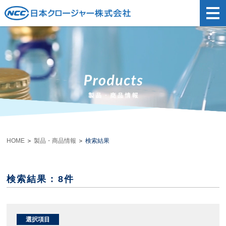
t
o
g
g
l
e
n
a
v
i
g
a
t
i
o
n
HOME
＞
製品・商品情報
＞
検索結果
検索結果 : 8件
選択項目